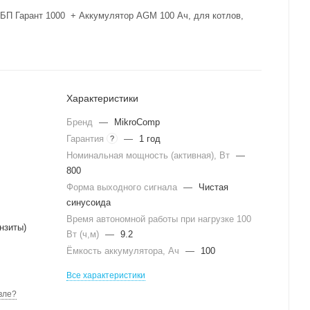
БП Гарант 1000 + Аккумулятор AGM 100 Ач, для котлов,
Характеристики
Бренд
—
MikroComp
Гарантия
—
1 год
?
Номинальная мощность (активная), Вт
—
800
Форма выходного сигнала
—
Чистая
синусоида
Время автономной работы при нагрузке 100
нзиты)
Вт (ч,м)
—
9.2
Ёмкость аккумулятора, Ач
—
100
Все характеристики
вле?