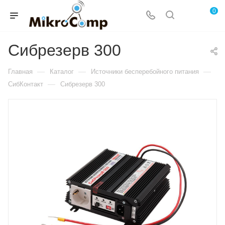
0
Сибрезерв 300
—
—
—
Главная
Каталог
Источники бесперебойного питания
—
СибКонтакт
Сибрезерв 300