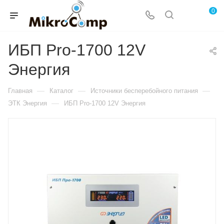
0
ИБП Pro-1700 12V
Энергия
—
—
—
Главная
Каталог
Источники бесперебойного питания
—
ЭТК Энергия
ИБП Pro-1700 12V Энергия