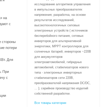
исследование алгоритмов управления
в импульсных преобразователях
напряжения; разработка, на основе
» на
результатов исследований,
дают с
высокотехнологичных силовых
электронных устройств ( источников
бесперебойного питания, сетевых
инверторов для альтернативной
е стороны
энергетики, MPPT контроллеров для
кие потери
солнечных батарей, инверторов ~220В
для аккумуляторов
КВт. Для
электроавтомобилей, гибридных
автомобилей, стабилизаторов нового
. При
типа - электронных инверторных
ачу с
стабилизаторов сети 220В,
преобразователей напряжения DC/DC,
... ); серийное производство изделий
собственной разработки.
кции
Все товары категории