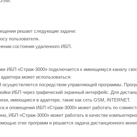
 GSM.
овещения решает следующие задачи:
осу пользователя.
ении состояния удаленного ИБП.
ове ИБП «Страж-3000» подключается к имеющемуся каналу связ
е адаптера может использоваться:
БП осуществляется посредством управляющей программы. Прог
ройки ИБП через графический экранный интерфейс. Для дистан
вязи, имеющиеся в адаптере, такие как сеть GSM, INTERNET.
га и оповещения ИБП «Страж-3000» может работать по совмест
но, ИБП «Страж-3000» может работать в качестве компьютерно
мощью этих программ и решается задача дистанционного монит