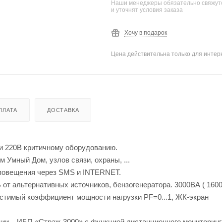
Наши менеджеры обязательно свяжутс
и уточнят условия заказа
Хочу в подарок
Цена действительна только для интерн
ПЛАТА
ДОСТАВКА
и 220В критичному оборудованию.
 Умный Дом, узлов связи, охраны, ...
оповещения через SMS и INTERNET.
 от альтернативных источников, бензогенератора. 3000ВА ( 160
пустимый коэффициент мощности нагрузки PF=0...1, ЖК-экран
ии – ИБП «Страж-3000» с функцией дистанционного мониторинг