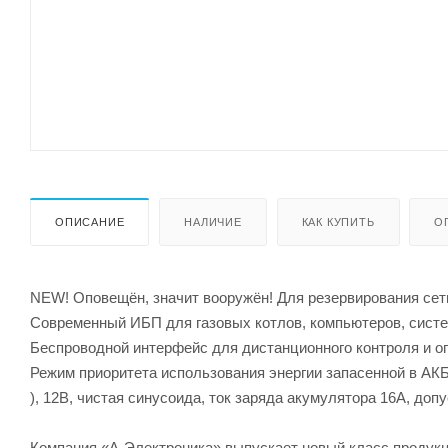
ОПИСАНИЕ
НАЛИЧИЕ
КАК КУПИТЬ
О
NEW! Оповещён, значит вооружён! Для резервирования сет
Современный ИБП для газовых котлов, компьютеров, систем
Беспроводной интерфейс для дистанционного контроля и 
Режим приоритета использования энергии запасенной в АКБ
), 12В, чистая синусоида, ток заряда акумулятора 16А, до
Компания «А-Электроника» выпускает новый класс продукц