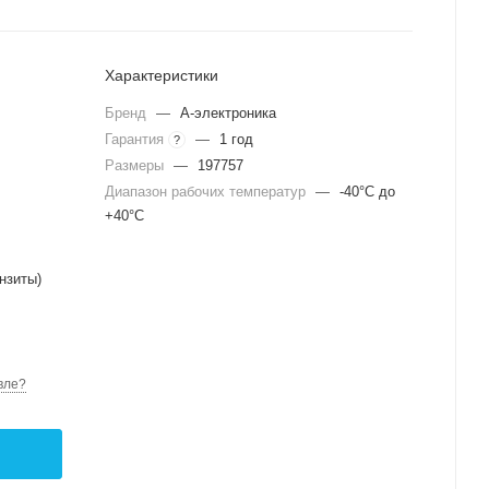
Характеристики
Бренд
—
А-электроника
Гарантия
—
1 год
?
Размеры
—
197757
Диапазон рабочих температур
—
-40°C до
+40°C
нзиты)
вле?