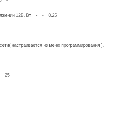
45 -
ряжении 12В, Вт - - 0,25
ети( настраивается из меню программирования ).
- 25