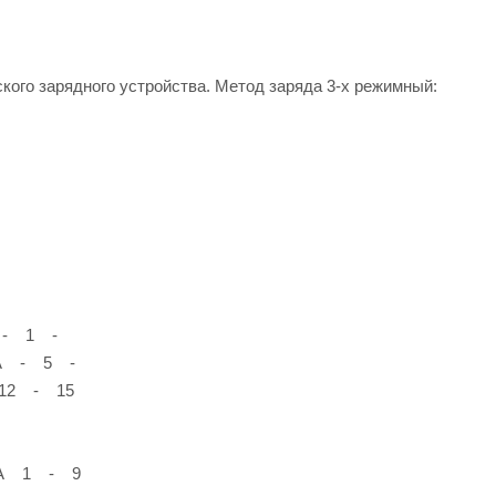
ого зарядного устройства. Метод заряда 3-х режимный:
А - 1 -
, А - 5 -
В 12 - 15
и, А 1 - 9