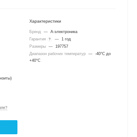
Характеристики
Бренд
—
А-электроника
Гарантия
—
1 год
?
Размеры
—
197757
Диапазон рабочих температур
—
-40°C до
+40°C
нзиты)
вле?