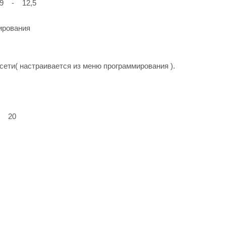
 9 - 12,5
ирования
ети( настраивается из меню программирования ).
- 20