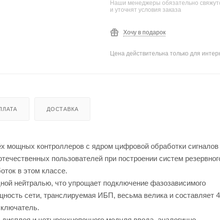
Наши менеджеры обязательно свяжутс
и уточнят условия заказа
Хочу в подарок
Цена действительна только для интерн
ПЛАТА
ДОСТАВКА
х мощных контроллеров с ядром цифровой обработки сигналов 
отечественных пользователей при построении систем резервног
оток в этом классе.
дной нейтралью, что упрощает подключение фазозависимого
щность сети, транслируемая ИБП, весьма велика и составляет 4
ыключатель.
дисплея и четырехкнопочного модуля ввода, аналогично