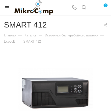
0
SMART 412
—
—
—
Главная
Каталог
Источники бесперебойного питания
—
Ecovolt
SMART 412