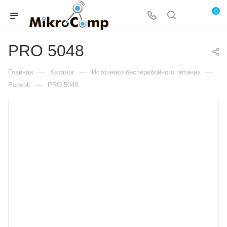
0
PRO 5048
—
—
—
Главная
Каталог
Источники бесперебойного питания
—
Ecovolt
PRO 5048