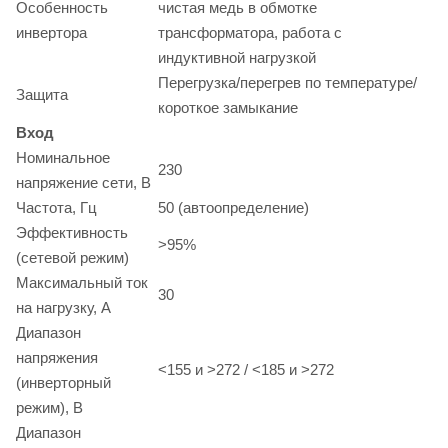
Особенность
чистая медь в обмотке
инвертора
трансформатора, работа с
индуктивной нагрузкой
Перегрузка/перегрев по температуре/
Защита
короткое замыкание
Вход
Номинальное
230
напряжение сети, В
Частота, Гц
50 (автоопределение)
Эффективность
>95%
(сетевой режим)
Максимальный ток
30
на нагрузку, A
Диапазон
напряжения
<155 и >272 / <185 и >272
(инверторный
режим), В
Диапазон