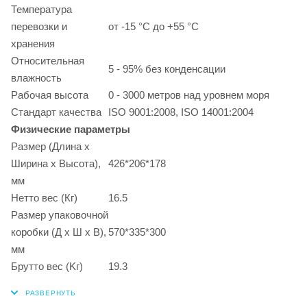
Температура
перевозки и
от -15 °C до +55 °C
хранения
Относительная
5 - 95% без конденсации
влажность
Рабочая высота
0 - 3000 метров над уровнем моря
Стандарт качества
ISO 9001:2008, ISO 14001:2004
Физические параметры
Размер (Длина x
Ширина x Высота),
426*206*178
мм
Нетто вес (Кг)
16.5
Размер упаковочной
коробки (Д x Ш x В),
570*335*300
мм
Брутто вес (Kг)
19.3