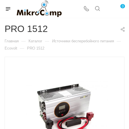
0
PRO 1512
—
—
—
Главная
Каталог
Источники бесперебойного питания
—
Ecovolt
PRO 1512