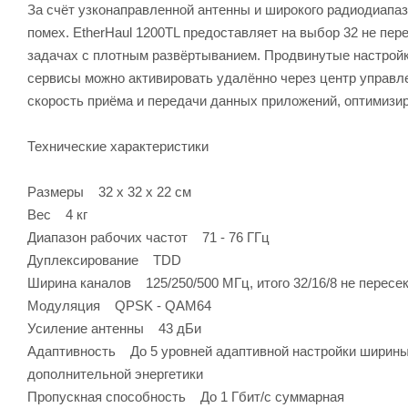
За счёт узконаправленной антенны и широкого радиодиапаз
помех. EtherHaul 1200TL предоставляет на выбор 32 не пе
задачах с плотным развёртыванием. Продвинутые настройк
сервисы можно активировать удалённо через центр управл
скорость приёма и передачи данных приложений, оптимизир
Технические характеристики
Размеры 32 х 32 х 22 см
Вес 4 кг
Диапазон рабочих частот 71 - 76 ГГц
Дуплексирование TDD
Ширина каналов 125/250/500 МГц, итого 32/16/8 не перес
Модуляция QPSK - QAM64
Усиление антенны 43 дБи
Адаптивность До 5 уровней адаптивной настройки ширины 
дополнительной энергетики
Пропускная способность До 1 Гбит/с суммарная