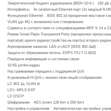
Энергетический бюджет радиоканала (BER=10-6 ) 182 дБ (
Интерфейсы 4x гигабитный Ethernet-порт (2x медный RJ4
Функционал Ethernet IEEE 802.1d прозрачное мостовое со
VLAN (до 4К) с возможностью стекирования
Сервисы в соответствии со спецификациями MEF 9, 14 и 21
Режим Smart Pipes Transparent Ports (прозрачное пропускан
порта(ов) одного радиоустройства на порт(ы) второго радио
Агрегирование каналов: LAG и LACP (IEEE 802.3ad)
Защита от образования петель: ERPS ITU-T G.8032
Передача информации о состоянии связи
16 КБ jumbo-кадры
Настраиваемая передача с поддержкой QoS
8-уровневый H-QoS с множеством опций отображения:
L2: 801.1p, VLAN id
L2½: MPLS EXP
L3: DSCP
Шифрование AES (ключ 128 бит и 256 бит)
Настройка и управление Автоматическая настройка; управ