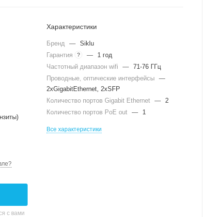
Характеристики
Бренд
—
Siklu
Гарантия
—
1 год
?
Частотный диапазон wifi
—
71-76 ГГц
Проводные, оптические интерфейсы
—
2xGigabitEthernet, 2xSFP
Количество портов Gigabit Ethernet
—
2
Количество портов PoE out
—
1
нзиты)
Все характеристики
вле?
я с вами