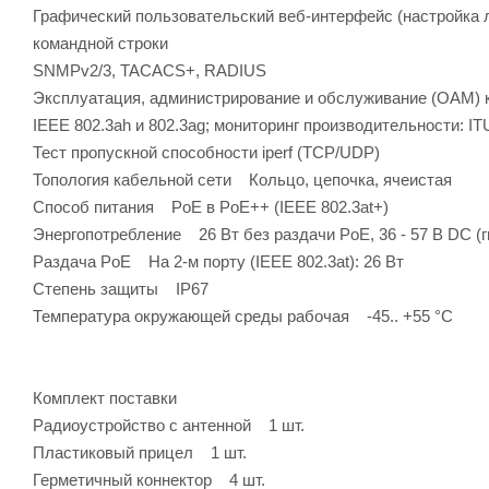
Графический пользовательский веб-интерфейс (настройка 
командной строки
SNMPv2/3, TACACS+, RADIUS
Эксплуатация, администрирование и обслуживание (OAM) к
IEEE 802.3ah и 802.3ag; мониторинг производительности: IT
Тест пропускной способности iperf (TCP/UDP)
Топология кабельной сети Кольцо, цепочка, ячеистая
Способ питания PoE в PoE++ (IEEE 802.3at+)
Энергопотребление 26 Вт без раздачи PoE, 36 - 57 В DC (
Раздача PoE На 2-м порту (IEEE 802.3at): 26 Вт
Степень защиты IP67
Температура окружающей среды рабочая -45.. +55 °С
Комплект поставки
Радиоустройство с антенной 1 шт.
Пластиковый прицел 1 шт.
Герметичный коннектор 4 шт.