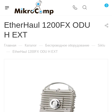
0
EtherHaul 1200FX ODU
H EXT
—
—
—
Главная
Каталог
Беспроводное оборудование
Siklu
—
EtherHaul 1200FX ODU H EXT