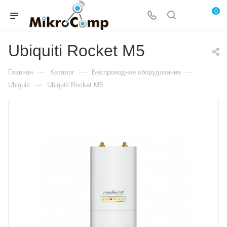
0
Ubiquiti Rocket M5
—
—
—
Главная
Каталог
Беспроводное оборудование
—
Ubiquiti
Ubiquiti Rocket M5