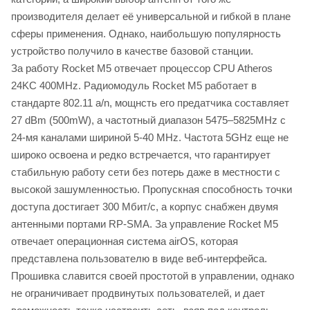
производителя делает её универсальной и гибкой в плане
сферы применения. Однако, наибольшую популярность
устройство получило в качестве базовой станции.
За работу Rocket M5 отвечает процессор CPU Atheros
24KC 400MHz. Радиомодуль Rocket M5 работает в
стандарте 802.11 a/n, мощнсть его предатчика составляет
27 dBm (500mW), а частотный диапазон 5475–5825MHz с
24-мя каналами шириной 5-40 MHz. Частота 5GHz еще не
широко освоена и редко встречается, что гарантирует
стабильную работу сети без потерь даже в местности с
высокой зашумленностью. Пропускная способность точки
доступа достигает 300 Мбит/с, а корпус снабжен двумя
антенными портами RP-SMA. За управление Rocket M5
отвечает операционная система airOS, которая
представлена пользователю в виде веб-интерфейса.
Прошивка славится своей простотой в управлении, однако
не ограничивает продвинутых пользователей, и дает