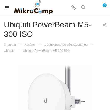
0
Ubiquiti PowerBeam M5-
300 ISO
—
—
—
Главная
Каталог
Беспроводное оборудование
—
Ubiquiti
Ubiquiti PowerBeam M5-300 ISO