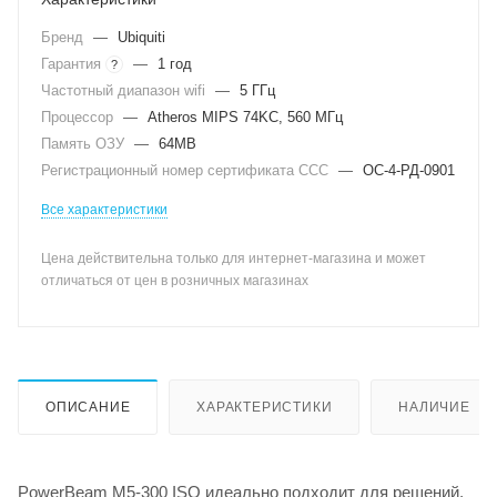
Бренд
—
Ubiquiti
Гарантия
—
1 год
?
Частотный диапазон wifi
—
5 ГГц
Процессор
—
Atheros MIPS 74KC, 560 МГц
Память ОЗУ
—
64MB
Регистрационный номер сертификата ССС
—
ОС-4-РД-0901
Все характеристики
Цена действительна только для интернет-магазина и может
отличаться от цен в розничных магазинах
ОПИСАНИЕ
ХАРАКТЕРИСТИКИ
НАЛИЧИЕ
PowerBeam M5-300 ISO идеально подходит для решений,