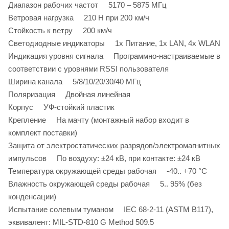
Диапазон рабочих частот 5170 – 5875 МГц
Ветровая нагрузка 210 Н при 200 км/ч
Стойкость к ветру 200 км/ч
Светодиодные индикаторы 1х Питание, 1х LAN, 4х WLAN
Индикация уровня сигнала Программно-настраиваемые в
соответствии с уровнями RSSI пользователя
Ширина канала 5/8/10/20/30/40 МГц
Поляризация Двойная линейная
Корпус УФ-стойкий пластик
Крепление На мачту (монтажный набор входит в
комплект поставки)
Защита от электростатических разрядов/электромагнитных
импульсов По воздуху: ±24 кВ, при контакте: ±24 кВ
Температура окружающей среды рабочая -40.. +70 °С
Влажность окружающей среды рабочая 5.. 95% (без
конденсации)
Испытание солевым туманом IEC 68-2-11 (ASTM B117),
эквивалент: MIL-STD-810 G Method 509.5