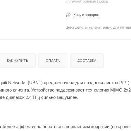
и уточнят условия заказа
Хочу в подарок
Цена действительна только для интерн
КАК КУПИТЬ
ОПЛАТА
ДОСТАВКА
iti Networks (UBNT) предназначена для создания линков PtP (т
одного клиента. Устройство поддерживает технологию MIMO 2х2
де диапазон 2.4 ГГц сильно зашумлен.
более эффективно бороться с появлением коррозии (по сравн