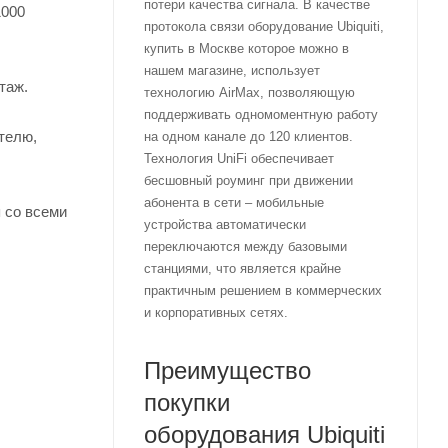
потери качества сигнала. В качестве
1000
протокола связи оборудование Ubiquiti,
купить в Москве которое можно в
нашем магазине, использует
таж.
технологию AirMax, позволяющую
поддерживать одномоментную работу
телю,
на одном канале до 120 клиентов.
Технология UniFi обеспечивает
бесшовный роуминг при движении
абонента в сети – мобильные
я со всеми
устройства автоматически
переключаются между базовыми
станциями, что является крайне
практичным решением в коммерческих
и корпоративных сетях.
Преимущество
покупки
оборудования Ubiquiti