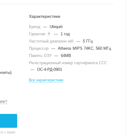
Характеристики
Бренд
—
Ubiquiti
Гарантия
—
1 год
?
Частотный диапазон wifi
—
5 ГГц
Процессор
—
Atheros MIPS 74KC, 560 МГц
Память ОЗУ
—
64MB
Регистрационный номер сертификата ССС
—
ОС-4-РД-0901
нзиты)
Все характеристики
вле?
я с вами