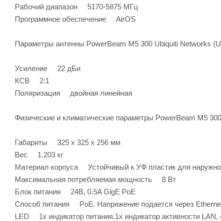
Рабочий диапазон 5170-5875 МГц
Программное обеспечение AirOS
Параметры антенны PowerBeam M5 300 Ubiquiti Networks (
Усиление 22 дБи
КСВ 2:1
Поляризация двойная линейная
Физические и климатические параметры PowerBeam M5 300 
Габариты 325 x 325 x 256 мм
Вес 1.203 кг
Материал корпуса Устойчивый к УФ пластик для наружно
Максимальная потребляемая мощность 8 Вт
Блок питания 24В, 0.5A GigE PoE
Способ питания PoE. Напряжение подается через Ethernet (
LED 1х индикатор питания,1х индикатор активности LAN,