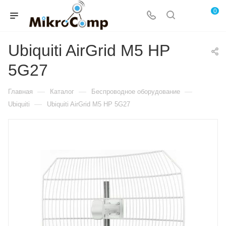
0
Ubiquiti AirGrid M5 HP
5G27
—
—
—
Главная
Каталог
Беспроводное оборудование
—
Ubiquiti
Ubiquiti AirGrid M5 HP 5G27