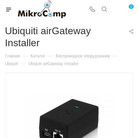
0
Ubiquiti airGateway
Installer
—
—
—
Главная
Каталог
Беспроводное оборудование
—
Ubiquiti
Ubiquiti airGateway Installer