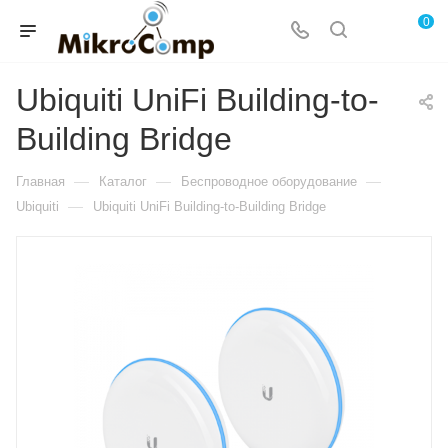
0
Ubiquiti UniFi Building-to-
Building Bridge
—
—
—
Главная
Каталог
Беспроводное оборудование
—
Ubiquiti
Ubiquiti UniFi Building-to-Building Bridge