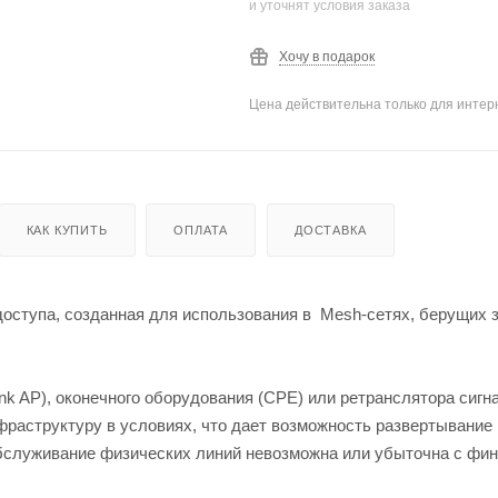
и уточнят условия заказа
Хочу в подарок
Цена действительна только для интерн
КАК КУПИТЬ
ОПЛАТА
ДОСТАВКА
 доступа, созданная для использования в Mesh-сетях, берущих 
nk AP), оконечного оборудования (CPE) или ретранслятора сигна
раструктуру в условиях, что дает возможность развертывание
обслуживание физических линий невозможна или убыточна с фи