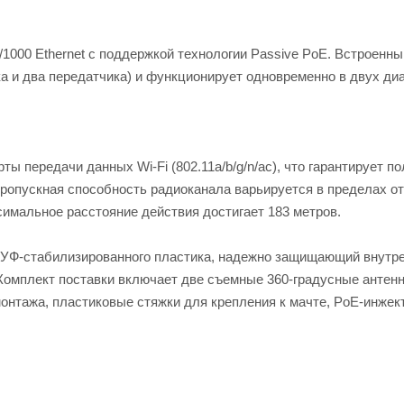
1000 Ethernet с поддержкой технологии Passive PoE. Встроенны
 и два передатчика) и функционирует одновременно в двух диа
 передачи данных Wi-Fi (802.11a/b/g/n/ac), что гарантирует п
ропускная способность радиоканала варьируется в пределах от
аксимальное расстояние действия достигает 183 метров.
о УФ-стабилизированного пластика, надежно защищающий внутр
Комплект поставки включает две съемные 360-градусные антен
онтажа, пластиковые стяжки для крепления к мачте, PoE-инжек