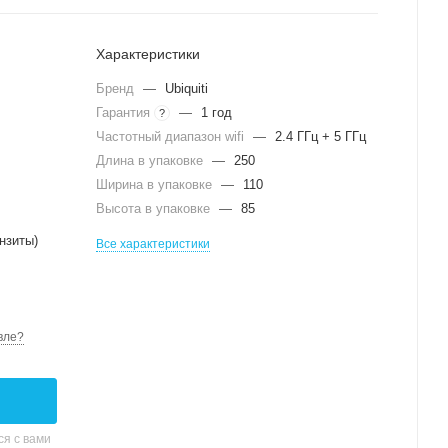
Характеристики
Бренд
—
Ubiquiti
Гарантия
—
1 год
?
Частотный диапазон wifi
—
2.4 ГГц + 5 ГГц
Длина в упаковке
—
250
Ширина в упаковке
—
110
Высота в упаковке
—
85
нзиты)
Все характеристики
вле?
я с вами