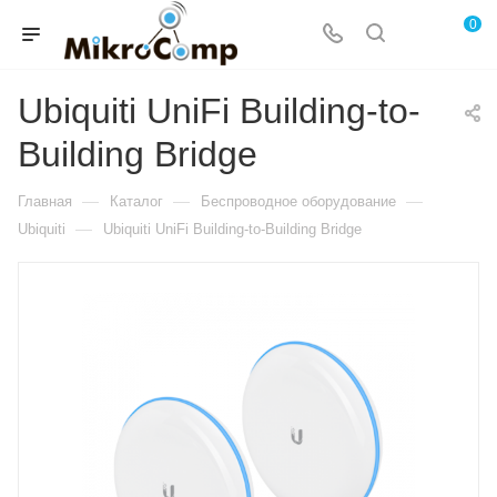
0
Ubiquiti UniFi Building-to-
Building Bridge
—
—
—
Главная
Каталог
Беспроводное оборудование
—
Ubiquiti
Ubiquiti UniFi Building-to-Building Bridge