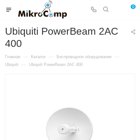
0
Ubiquiti PowerBeam 2AC
400
—
—
—
Главная
Каталог
Беспроводное оборудование
—
Ubiquiti
Ubiquiti PowerBeam 2AC 400