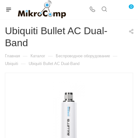
0
Ubiquiti Bullet AC Dual-
Band
—
—
—
Главная
Каталог
Беспроводное оборудование
—
Ubiquiti
Ubiquiti Bullet AC Dual-Band