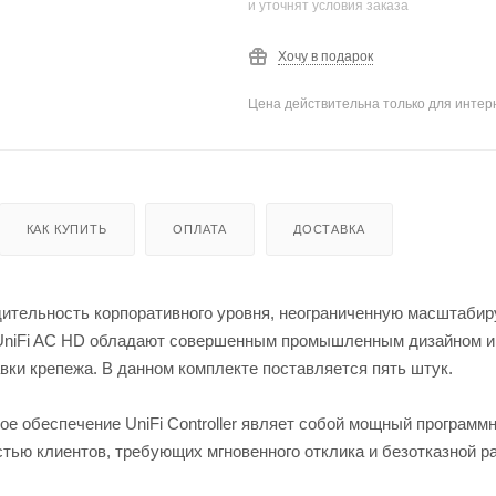
и уточнят условия заказа
Хочу в подарок
Цена действительна только для интерн
КАК КУПИТЬ
ОПЛАТА
ДОСТАВКА
дительность корпоративного уровня, неограниченную масштабир
 UniFi AC HD обладают совершенным промышленным дизайном и
ки крепежа. В данном комплекте поставляется пять штук.
ое обеспечение UniFi Controller являет собой мощный программ
тью клиентов, требующих мгновенного отклика и безотказной р