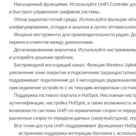
Насыщенный функциями. Используйте UniFi Controller для
и быстрого управления трафиком системы.
Обзор радиочастотной среды. Используйте функцию обзор
конфигурирования, отладки и анализа в целях оптимальног
Мощные инструменты для производительности радио. Дост
переноса клиентов между диапазонами.
Детализированная аналитика. Используйте настраиваемые
и ускоряйте решение проблем.
Беспроводной восходящий канал. Функция Wireless Uplink
увеличения зоны покрытия и подключения труднодоступных
поддерживает подключение до 4 нисходящих радиоканалов 
присоединение устройств с их текущим аппаратным состоя
Поддержка гостевого портала и HotSpot. Несложная настро
аутентификация, настройка HotSpot, а также возможность 
возможности системы UniFi по ограничению скорости переда
различные скорости передачи данных (загрузка/отдача), о
Все точки доступа UniFi поддерживают функционал HotSp
встроенная поддержка интеграции биллинга с использо