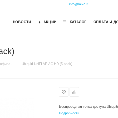
info@mikc.ru
НОВОСТИ
АКЦИИ
КАТАЛОГ
ОПЛАТА И Д
ack)
—
 офиса
Ubiquiti UniFi AP AC HD (5-pack)
Беспроводная точка доступа Ubiquiti
Подробности