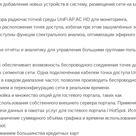
 добавления новых устройств в систему, размещения сети на к
а радиочастотной среды UniFi AP AC HD для мониторинга,
о расположения точек доступа, избегая при этом зашумлённых з
упны функции спектрального анализа, оптимизации эфирного
 отчёты и аналитику для управления большими группами поль
 обеспечивает возможность беспроводного соединения точек д
 сегментов сети. Одна подключённая кабелем точка доступа Un
в каждом диапазоне частот, позволяя производить беспроводн
нием и переконфигурацию сети в реальном времени.
йка и множество опций для гостевого портала, таких как
использования собственного внешнего сервера портала. Примен
чи данных в пакетах услуг для гостевого портала / HotSpot. Ис
граничение суммарного объёма трафика и времени использования
ot:
ванием большинства кредитных карт