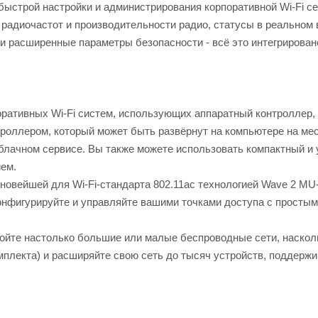
 быстрой настройки и администрирования корпоративной Wi-Fi се
 радиочастот и производительности радио, статусы в реальном 
 и расширенные параметры безопасности - всё это интегрирован
ративных Wi-Fi систем, использующих аппаратный контроллер, 
роллером, который может быть развёрнут на компьютере на ме
 облачном сервисе. Вы также можете использовать компактный и
ием.
новейшей для Wi-Fi-стандарта 802.11ac технологией Wave 2 M
онфигурируйте и управляйте вашими точками доступа с простым
йте настолько большие или малые беспроводные сети, наскол
омплекта) и расширяйте свою сеть до тысяч устройств, поддержи