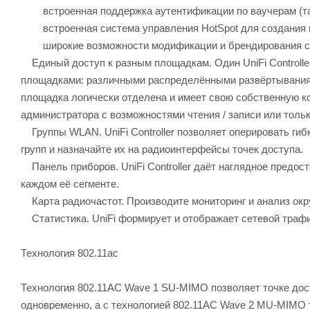
встроенная поддержка аутентификации по ваучерам (та
встроенная система управления HotSpot для создания ва
широкие возможности модификации и брендирования стр
Единый доступ к разным площадкам. Один UniFi Controller
площадками: различными распределёнными развёртывания
площадка логически отделена и имеет свою собственную ко
администратора с возможностями чтения / записи или тольк
Группы WLAN. UniFi Controller позволяет оперировать ги
групп и назначайте их на радиоинтерфейсы точек доступа.
Панель приборов. UniFi Controller даёт наглядное предо
каждом её сегменте.
Карта радиочастот. Производите мониторинг и анализ ок
Статистика. UniFi формирует и отображает сетевой трафи
Технология 802.11ac
Технология 802.11AC Wave 1 SU-MIMO позволяет точке дост
одновременно, а с технологией 802.11AC Wave 2 MU-MIMO т