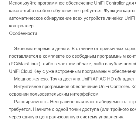
Используйте программное обеспечение UniFi Controller для
какого-либо особого обучения не требуется. Функции карты
автоматическое обнаружение всех устройств линейки UniFi
контроллер.
Особенности
Экономьте время и деньги. В отличие от привычных корпо
поставляется в комплекте со свободным программным конт
(PC/Mac/Linux), либо в частном облаке, либо в публичном
UniFi Cloud Key с уже встроенным программным обеспечен
Мощное железо. Точка доступа UniFi AP AC HD обладает 
Интуитивное программное обеспечение UniFi Controller. К
освоении пользовательским интерфейсом.
Расширяемость. Неограниченная масштабируемость: стро
требуется. Начните с одной точки доступа (или тройного к
через единую централизованную систему управления.