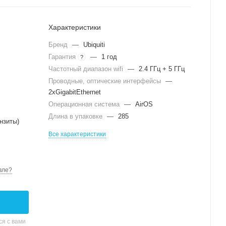
Характеристики
Бренд
—
Ubiquiti
Гарантия
—
1 год
?
Частотный диапазон wifi
—
2.4 ГГц + 5 ГГц
Проводные, оптические интерфейсы
—
2xGigabitEthernet
Операционная система
—
AirOS
Длина в упаковке
—
285
нзиты)
Все характеристики
вле?
я с вами