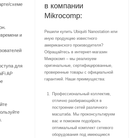
в компании
арте/схеме
Mikrocomp:
он.
Решили купить Ubiquiti Nanostation или
 времени и
иную продукцию известного
американского производителя?
зователей
Обращайтесь в интернет-магазин
Микрокомп – мы реализуем
оригинальные, сертифицированные,
оступа для
проверенные товары с официальной
iFi AP
гарантией. Наши преимущества:
ое
Профессиональный коллектив,
отлично разбирающийся в
яйте
построении сетей различного
пользуйте
масштаба. Мы проконсультируем
.
вас и поможем подобрать
оптимальный комплект сетевого
оборудования под имеющиеся