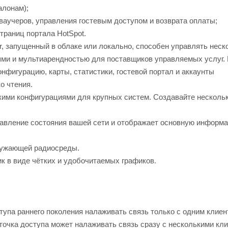
лонам);
учеров, управления гостевым доступом и возврата оплаты;
аниц портала HotSpot.
, запущенный в облаке или локально, способен управлять неск
ми и мультиарендностью для поставщиков управляемых услуг.
нфигурацию, карты, статистики, гостевой портал и аккаунты
о чтения.
бкими конфигурациями для крупных систем. Создавайте нескол
ставление состояния вашей сети и отображает основную информ
ружающей радиосреды.
к в виде чётких и удобочитаемых графиков.
упа раннего поколения налаживать связь только с одним клие
очка доступа может налаживать связь сразу с несколькими кли