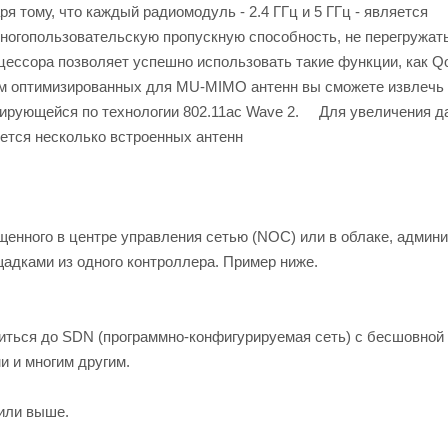
 тому, что каждый радиомодуль - 2.4 ГГц и 5 ГГц - является
многопользовательскую пропускную способность, не перегружат
ессора позволяет успешно использовать такие функции, как Q
ом оптимизированных для MU-MIMO антенн вы сможете извлечь
ирующейся по технологии 802.11ac Wave 2. Для увеличения д
ется несколько встроенных антенн
ущенного в центре управления сетью (NOC) или в облаке, админ
адками из одного контроллера. Пример ниже.
риться до SDN (программно-конфигурируемая сеть) с бесшовной
 и многим другим.
 или выше.