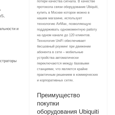
потери качества сигнала. В качестве
протокола связи оборудование Ubiquiti,
ь
купить в Москве которое можно в
oS,
нашем магазине, использует
технологию AirMax, позволяющую
альности и
поддерживать одномоментную работу
на одном канале до 120 клиентов.
Технология UniFi обеспечивает
бесшовный роуминг при движении
абонента в сети – мобильные
устройства автоматически
истраторы
переключаются между базовыми
станциями, что является крайне
практичным решением в коммерческих
и корпоративных сетях.
Преимущество
покупки
оборудования Ubiquiti