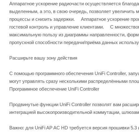
Аппаратное ускорение радиочасти осуществляется благодаря
выделенным, а это, в свою очередь, позволяет увеличить 
процессы и снизить задержки. Аппаратное ускорение проц
гостевой контроль и управление клиентами. C множеств
максимальную пользу из диаграммы направленности, форм
пропускной способности передачи/приёма данных использу
Расширьте вашу зону действия
С помощью программного обеспечения UniFi Controller, зап
могут управлять сразу несколькими распределёнными площ
Программное обеспечение UniFi Controller
Продвинутые функции UniFi Controller позволят вам расши
интеграцией высокопроизводительной коммутации, шлюзами
Важно: для UniFi AP AC HD требуется версия прошивки 5.3