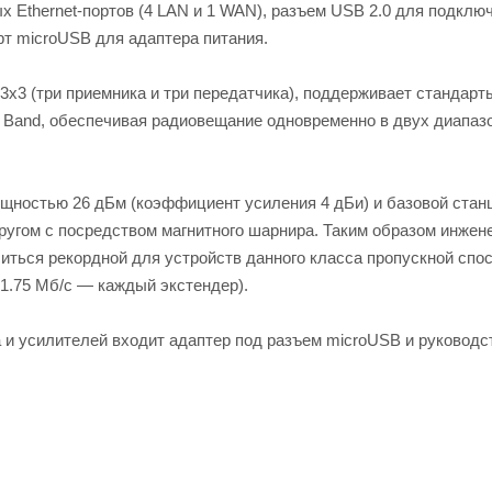
х Ethernet-портов (4 LAN и 1 WAN), разъем USB 2.0 для подклю
рт microUSB для адаптера питания.
3 (три приемника и три передатчика), поддерживает стандарты
l Band, обеспечивая радиовещание одновременно в двух диапазо
ощностью 26 дБм (коэффициент усиления 4 дБи) и базовой стан
ругом с посредством магнитного шарнира. Таким образом инжен
обиться рекордной для устройств данного класса пропускной спо
 1.75 Мб/с — каждый экстендер).
 и усилителей входит адаптер под разъем microUSB и руководс