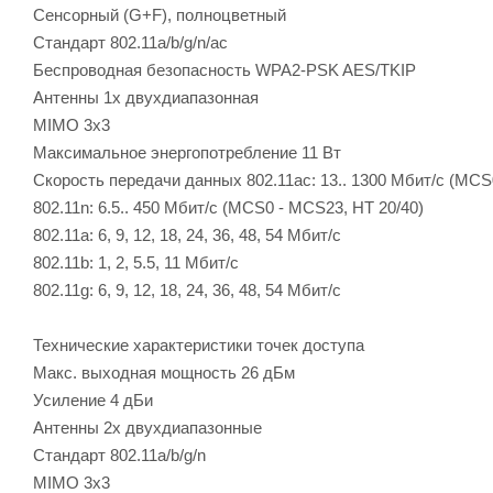
Сенсорный (G+F), полноцветный
Стандарт 802.11a/b/g/n/ac
Беспроводная безопасность WPA2-PSK AES/TKIP
Антенны 1х двухдиапазонная
MIMO 3х3
Максимальное энергопотребление 11 Вт
Скорость передачи данных 802.11ac: 13.. 1300 Мбит/с (MCS
802.11n: 6.5.. 450 Мбит/с (MCS0 - MCS23, HT 20/40)
802.11a: 6, 9, 12, 18, 24, 36, 48, 54 Мбит/с
802.11b: 1, 2, 5.5, 11 Мбит/с
802.11g: 6, 9, 12, 18, 24, 36, 48, 54 Мбит/с
Технические характеристики точек доступа
Макс. выходная мощность 26 дБм
Усиление 4 дБи
Антенны 2х двухдиапазонные
Стандарт 802.11a/b/g/n
MIMO 3x3