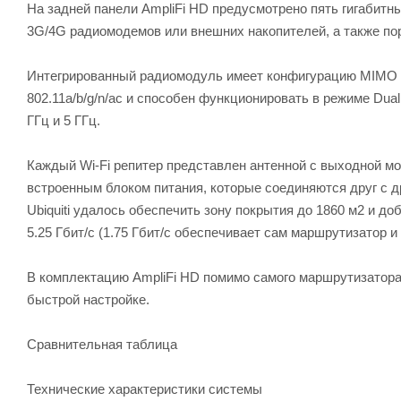
На задней панели AmpliFi HD предусмотрено пять гигабитны
3G/4G радиомодемов или внешних накопителей, а также по
Интегрированный радиомодуль имеет конфигурацию MIMO 3x
802.11a/b/g/n/ac и способен функционировать в режиме Dua
ГГц и 5 ГГц.
Каждый Wi-Fi репитер представлен антенной с выходной м
встроенным блоком питания, которые соединяются друг с д
Ubiquiti удалось обеспечить зону покрытия до 1860 м2 и д
5.25 Гбит/с (1.75 Гбит/с обеспечивает сам маршрутизатор и
В комплектацию AmpliFi HD помимо самого маршрутизатора
быстрой настройке.
Сравнительная таблица
Технические характеристики системы