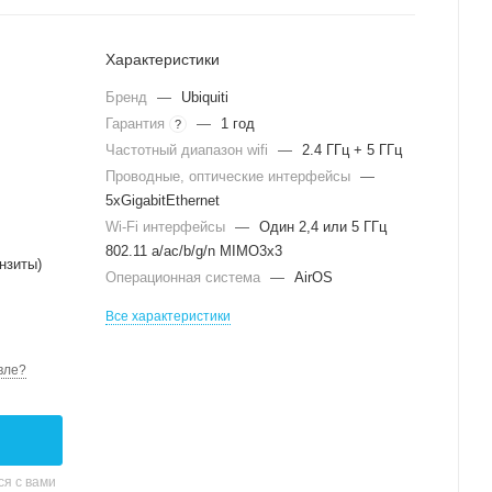
Характеристики
Бренд
—
Ubiquiti
Гарантия
—
1 год
?
Частотный диапазон wifi
—
2.4 ГГц + 5 ГГц
Проводные, оптические интерфейсы
—
5xGigabitEthernet
Wi-Fi интерфейсы
—
Один 2,4 или 5 ГГц
802.11 a/ac/b/g/n MIMO3x3
нзиты)
Операционная система
—
AirOS
Все характеристики
вле?
я с вами