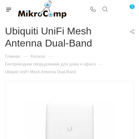
0
Ubiquiti UniFi Mesh
Antenna Dual-Band
—
—
Главная
Каталог
—
Беспроводное оборудование для дома и офиса
Ubiquiti UniFi Mesh Antenna Dual-Band