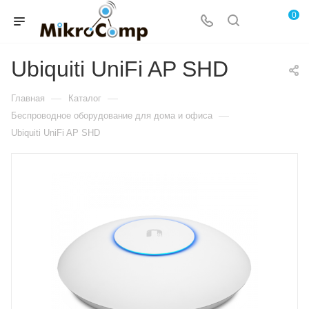
0
Ubiquiti UniFi AP SHD
—
—
Главная
Каталог
—
Беспроводное оборудование для дома и офиса
Ubiquiti UniFi AP SHD