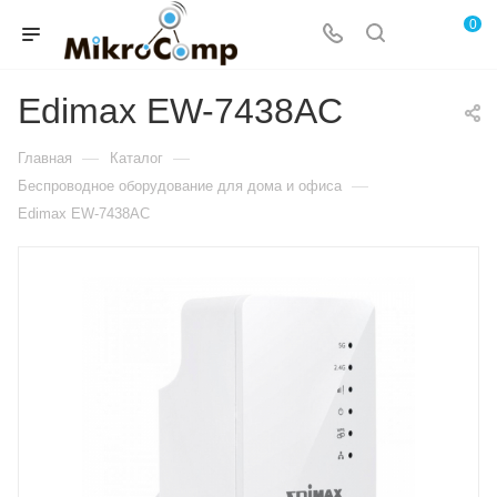
0
Edimax EW-7438AC
—
—
Главная
Каталог
—
Беспроводное оборудование для дома и офиса
Edimax EW-7438AC