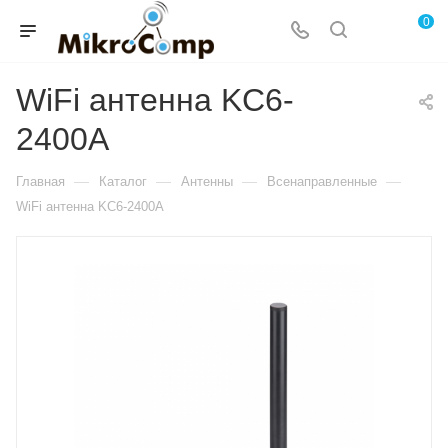
0
WiFi антенна KC6-
2400A
—
—
—
—
Главная
Каталог
Антенны
Всенаправленные
WiFi антенна KC6-2400A