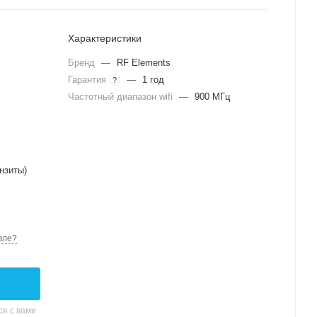
Характеристики
Бренд
—
RF Elements
Гарантия
—
1 год
?
Частотный диапазон wifi
—
900 МГц
нзиты)
вле?
я с вами