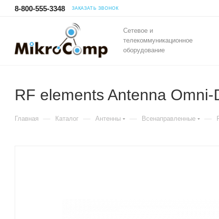
8-800-555-3348
ЗАКАЗАТЬ ЗВОНОК
Сетевое и
телекоммуникационное
оборудование
RF elements Antenna Omni-Di
—
—
—
—
Главная
Каталог
Антенны
Всенаправленные