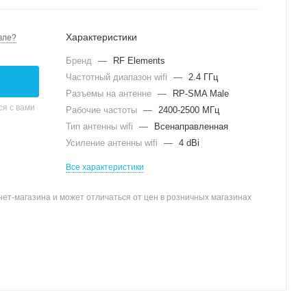
Характеристики
вле?
Бренд
—
RF Elements
Частотный диапазон wifi
—
2.4 ГГц
Разъемы на антенне
—
RP-SMA Male
я с вами
Рабочие частоты
—
2400-2500 МГц
Тип антенны wifi
—
Всенаправленная
Усиление антенны wifi
—
4 dBi
Все характеристики
ет-магазина и может отличаться от цен в розничных магазинах