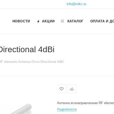
info@mikc.ru
НОВОСТИ
АКЦИИ
КАТАЛОГ
ОПЛАТА И Д
rectional 4dBi
RF elements Antenna Omni-Directional 4dBi
Антенна всенаправленная RF element
Подробности