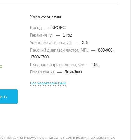
Характеристики
Бренд
—
КРОКС
Гарантия
—
1 год
?
Усиление антенны, дБ
—
3-6
Рабочий диапазон частот, МГц
—
880-960,
1700-2700
Входное сопротивление, Ом
—
50
х
Поляризация
—
Линейная
Все характеристики
ЗИНУ
ет-магазина и может отличаться от цен в розничных магазинах