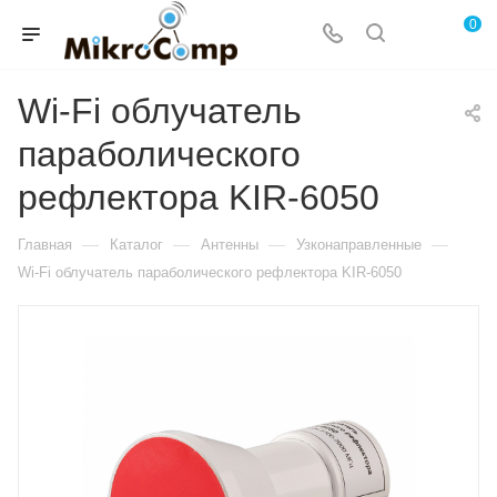
0
Wi-Fi облучатель
параболического
рефлектора KIR-6050
—
—
—
—
Главная
Каталог
Антенны
Узконаправленные
Wi-Fi облучатель параболического рефлектора KIR-6050