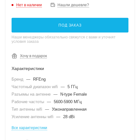
Нет в наличии
Нашли дешевле?
ПОД ЗАКАЗ
Наши менеджеры обязательно свяжутся с вами и уточнят
условия заказа
Хочу в подарок
Характеристики
Бренд
—
RFEng
Частотный диапазон wifi
—
5 ГГц
Разъемы на антенне
—
N-type Female
Рабочие частоты
—
5600-5900 МГц
Тип антенны wifi
—
Узконаправленная
Усиление антенны wifi
—
28 dBi
Все характеристики