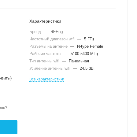
Характеристики
Бренд
—
RFEng
Частотный диапазон wifi
—
5 ГГц
Разъемы на антенне
—
N-type Female
Рабочие частоты
—
5100-5400 МГц
Тип антенны wifi
—
Панельная
Усиление антенны wifi
—
24.5 dBi
нзиты)
Все характеристики
вле?