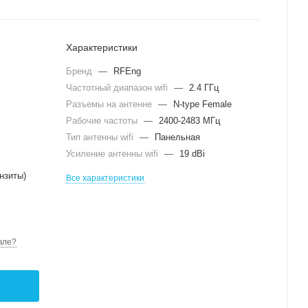
Характеристики
Бренд
—
RFEng
Частотный диапазон wifi
—
2.4 ГГц
Разъемы на антенне
—
N-type Female
Рабочие частоты
—
2400-2483 МГц
Тип антенны wifi
—
Панельная
Усиление антенны wifi
—
19 dBi
нзиты)
Все характеристики
вле?