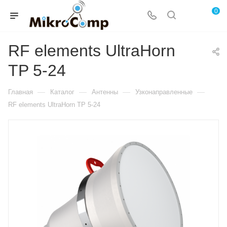
0
RF elements UltraHorn
TP 5-24
—
—
—
—
Главная
Каталог
Антенны
Узконаправленные
RF elements UltraHorn TP 5-24