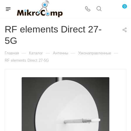
0
RF elements Direct 27-
5G
—
—
—
—
Главная
Каталог
Антенны
Узконаправленные
RF elements Direct 27-5G