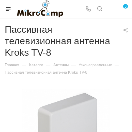
0
Пассивная
телевизионная антенна
Kroks TV-8
—
—
—
—
Главная
Каталог
Антенны
Узконаправленные
Пассивная телевизионная антенна Kroks TV-8