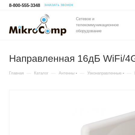
8-800-555-3348
ЗАКАЗАТЬ ЗВОНОК
Сетевое и
телекоммуникационное
оборудование
Направленная 16дБ WiFi/4
—
—
—
—
Главная
Каталог
Антенны
Узконаправленные