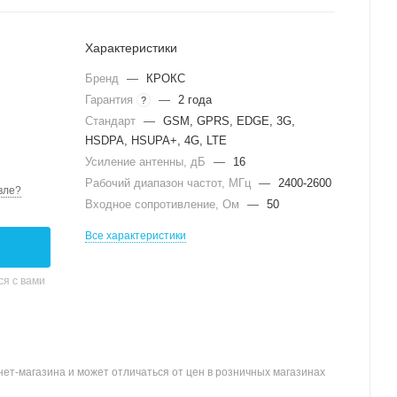
Характеристики
Бренд
—
КРОКС
Гарантия
—
2 года
?
Стандарт
—
GSM, GPRS, EDGE, 3G,
HSDPA, HSUPA+, 4G, LTE
Усиление антенны, дБ
—
16
Рабочий диапазон частот, МГц
—
2400-2600
вле?
Входное сопротивление, Ом
—
50
Все характеристики
я с вами
ет-магазина и может отличаться от цен в розничных магазинах