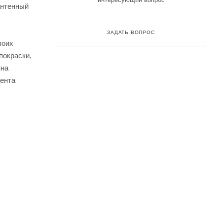
антенный
ЗАДАТЬ ВОПРОС
воих
покраски,
нна
мента