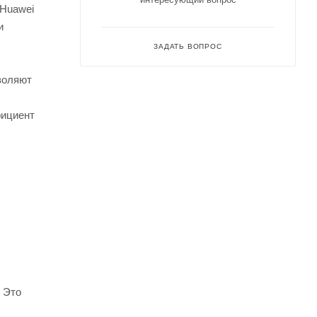
 Huawei
и
ЗАДАТЬ ВОПРОС
воляют
фициент
 Это