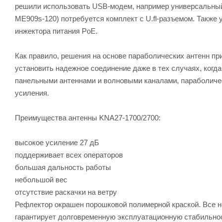
решили использовать USB-модем, например универсальный 
ME909s-120) потребуется комплект с U.fl-разъемом. Также у
инжектора питания PoE.
Как правило, решения на основе параболических антенн пр
установить надежное соединение даже в тех случаях, когд
панельными антеннами и волновыми каналами, параболич
усиления.
Преимущества антенны KNA27-1700/2700:
высокое усиление 27 дБ
поддерживает всех операторов
большая дальность работы
небольшой вес
отсутствие раскачки на ветру
Рефлектор окрашен порошковой полимерной краской. Все н
гарантирует долговременную эксплуатационную стабильност