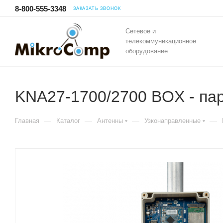
8-800-555-3348
ЗАКАЗАТЬ ЗВОНОК
Сетевое и
телекоммуникационное
оборудование
KNA27-1700/2700 BOX - па
—
—
—
—
Главная
Каталог
Антенны
Узконаправленные