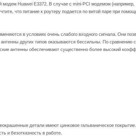
модем Huawei E3372. В случае с mini-PCI модемом (например,
чтите, что питание к роутеру подается по витой паре при помощ
именяются в условиях очень слабого входного сигнала. Они поз
а антенны других типов оказываются бессильны. По сравнению с
еские антенны обеспечивают существенно более высокий коэф
еокрашенные детали имеют цинковое гальваническое покрытие.
ь и безотказность в работе.