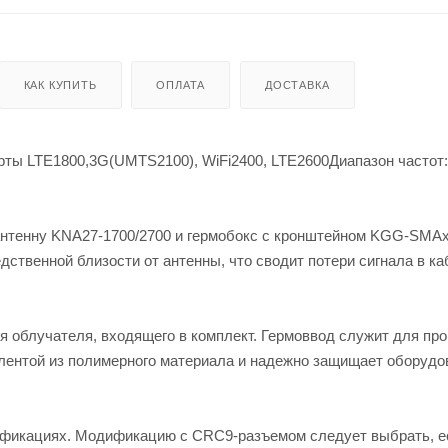
КАК КУПИТЬ
ОПЛАТА
ДОСТАВКА
ты LTE1800,3G(UMTS2100), WiFi2400, LTE2600Диапазон частот:
нтенну KNA27-1700/2700 и гермобокс с кронштейном KGG-SMAх
ственной близости от антенны, что сводит потери сигнала в ка
облучателя, входящего в комплект. Гермоввод служит для пр
лентой из полимерного материала и надежно защищает оборудо
дификациях. Модификацию с CRC9-разъемом следует выбрать, е