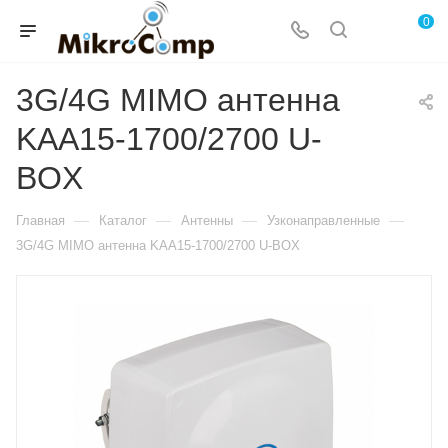
0
3G/4G MIMO антенна
KAA15-1700/2700 U-
BOX
—
—
—
—
Главная
Каталог
Антенны
Узконаправленные
3G/4G MIMO антенна KAA15-1700/2700 U-BOX