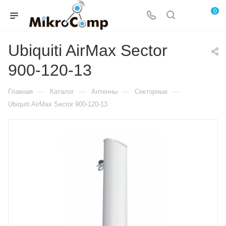
0
Ubiquiti AirMax Sector
900-120-13
—
—
—
—
Главная
Каталог
Антенны
Секторные
Ubiquiti AirMax Sector 900-120-13