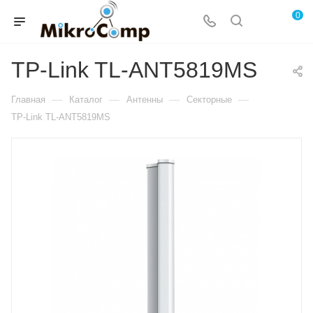
0
TP-Link TL-ANT5819MS
—
—
—
—
Главная
Каталог
Антенны
Секторные
TP-Link TL-ANT5819MS