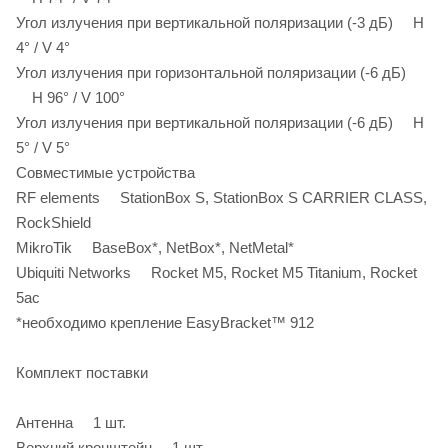
Угол излучения при вертикальной поляризации (-3 дБ) H
4° / V 4°
Угол излучения при горизонтальной поляризации (-6 дБ)
H 96° / V 100°
Угол излучения при вертикальной поляризации (-6 дБ) H
5° / V 5°
Совместимые устройства
RF elements StationBox S, StationBox S CARRIER CLASS,
RockShield
MikroTik BaseBox*, NetBox*, NetMetal*
Ubiquiti Networks Rocket M5, Rocket M5 Titanium, Rocket
5ac
*необходимо крепление EasyBracket™ 912
Комплект поставки
Антенна 1 шт.
Верхний кронштейн 1 шт.