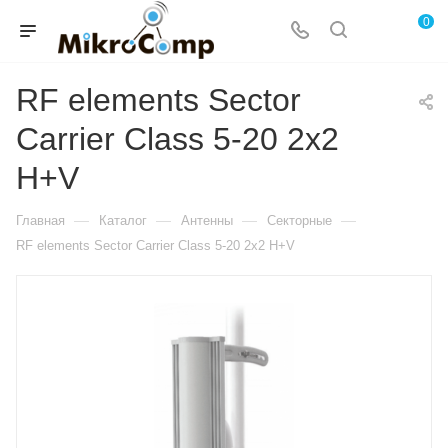
0
RF elements Sector
Carrier Class 5-20 2x2
H+V
—
—
—
—
Главная
Каталог
Антенны
Секторные
RF elements Sector Carrier Class 5-20 2x2 H+V