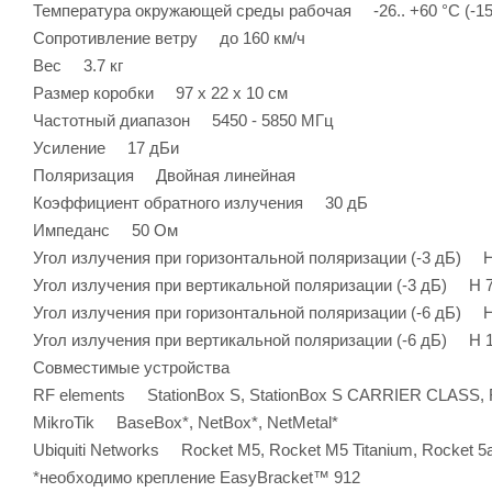
Температура окружающей среды рабочая -26.. +60 °C (-15.
Сопротивление ветру до 160 км/ч
Вес 3.7 кг
Размер коробки 97 х 22 х 10 см
Частотный диапазон 5450 - 5850 МГц
Усиление 17 дБи
Поляризация Двойная линейная
Коэффициент обратного излучения 30 дБ
Импеданс 50 Ом
Угол излучения при горизонтальной поляризации (-3 дБ) H 
Угол излучения при вертикальной поляризации (-3 дБ) H 7°
Угол излучения при горизонтальной поляризации (-6 дБ) H 
Угол излучения при вертикальной поляризации (-6 дБ) H 10
Совместимые устройства
RF elements StationBox S, StationBox S CARRIER CLASS, 
MikroTik BaseBox*, NetBox*, NetMetal*
Ubiquiti Networks Rocket M5, Rocket M5 Titanium, Rocket 5
*необходимо крепление EasyBracket™ 912