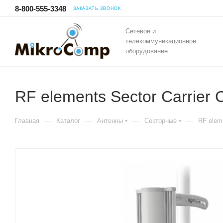
8-800-555-3348
ЗАКАЗАТЬ ЗВОНОК
Сетевое и
телекоммуникационное
оборудование
RF elements Sector Carrier 
—
—
—
—
Главная
Каталог
Антенны
Секторные
RF eleme