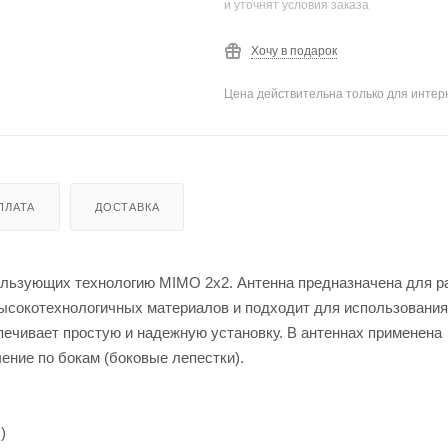
и уточнят условия заказа
Хочу в подарок
Цена действительна только для интерн
ПЛАТА
ДОСТАВКА
льзующих технологию MIMO 2x2. Антенна предназначена для р
высокотехнологичных материалов и подходит для использования
печивает простую и надежную установку. В антеннах применена
ение по бокам (боковые лепестки).
)