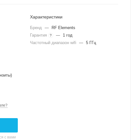
Характеристики
Бренд
—
RF Elements
Гарантия
—
1 год
?
Частотный диапазон wifi
—
5 ГГц
нзиты)
вле?
я с вами