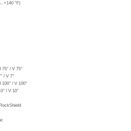
. +140 °F)
75° / V 75°
 / V 7°
100° / V 100°
° / V 10°
RockShield
ac