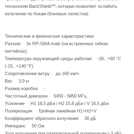
технология BackShield™, которая позволяет ослабить
излучение по бокам (боковые лепестки).
Технические и физические характеристики
Разъем 3x RP-SMA male (на встроенных гибких
пигтейлах)
Температура окружающей среды рабочая -26.. +60 °C
(-15.. +140 °F)
Сопротивление ветру до 160 км/ч
Вес 3.9 кг
Размер коробки -
Частотный диапазон 5450 - 5850 МГц
Усиление H1 16.5 дБи / H2 15.8 дБи / V 16.5 дБи
Поляризация Тройная линейная H1+H2+V
Коэффициент обратного излучения 30 дБ
Импеданс 50 Ом
Угол излучения при горизонтальной поляризации (-3 дБ)