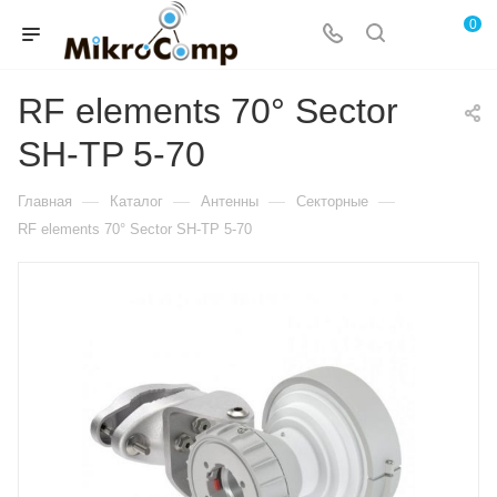
0
RF elements 70° Sector
SH-TP 5-70
—
—
—
—
Главная
Каталог
Антенны
Секторные
RF elements 70° Sector SH-TP 5-70