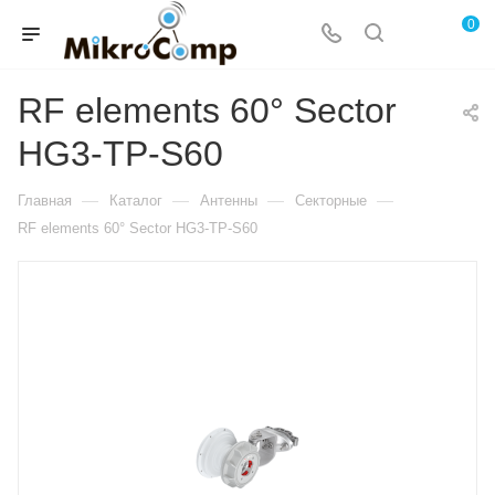
0
RF elements 60° Sector
HG3-TP-S60
—
—
—
—
Главная
Каталог
Антенны
Секторные
RF elements 60° Sector HG3-TP-S60