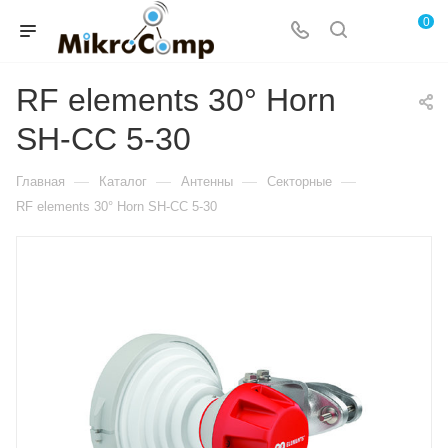
0
RF elements 30° Horn
SH-CC 5-30
—
—
—
—
Главная
Каталог
Антенны
Секторные
RF elements 30° Horn SH-CC 5-30