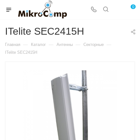
0
ITelite SEC2415H
—
—
—
—
Главная
Каталог
Антенны
Секторные
ITelite SEC2415H