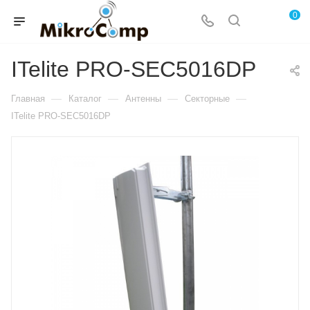
0
ITelite PRO-SEC5016DP
—
—
—
—
Главная
Каталог
Антенны
Секторные
ITelite PRO-SEC5016DP